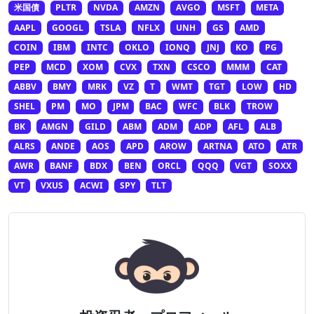
米国債
PLTR
NVDA
AMZN
AVGO
MSFT
META
AAPL
GOOGL
TSLA
NFLX
UNH
GS
AMD
COIN
IBM
INTC
OKLO
IONQ
JNJ
KO
PG
PEP
MCD
XOM
CVX
TXN
CSCO
MMM
CAT
ABBV
BMY
MRK
VZ
T
WMT
TGT
LOW
HD
SHEL
PM
MO
JPM
BAC
WFC
BLK
TROW
BK
AMGN
GILD
ABM
ADM
ADP
AFL
ALB
ALRS
ANDE
AOS
APD
AROW
ARTNA
ATO
ATR
AWR
BANF
BDX
BEN
ORCL
QQQ
VGT
SOXX
VT
VXUS
ACWI
SPY
TLT