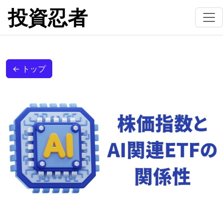
投資忍者
← トップ