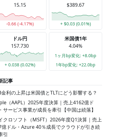
15.15
$389.67
-0.66 (-4.17%)
+ $0.03 (0.01%)
ドル円
米国債1年
157.730
4.04%
1ヶ月bp変化: +8.0bp
+ 0.038 (0.02%)
1年bp変化: +22.0bp
新記事
GB金利の上昇は米国債とTLTにどう影響する？
pple（AAPL）2025年度決算｜売上4162億ド
・サービス事業が成長を牽引【中国は続落】
イクロソフト（MSFT）2026年度Q1決算｜売上
77億ドル・Azure 40％成長でクラウドが引き続
牽引