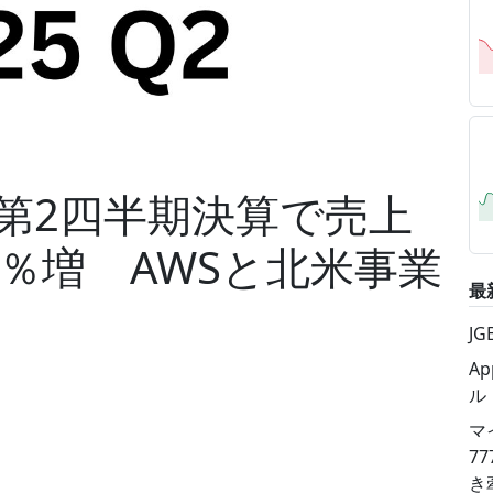
5年第2四半期決算で売上
5％増 AWSと北米事業
最
J
A
ル
マ
7
き