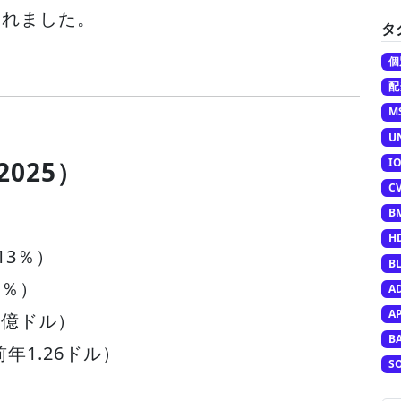
されました。
タ
個
配
M
U
I
2025）
C
B
H
13％）
B
5％）
A
A
6億ドル）
B
前年1.26ドル）
S
）