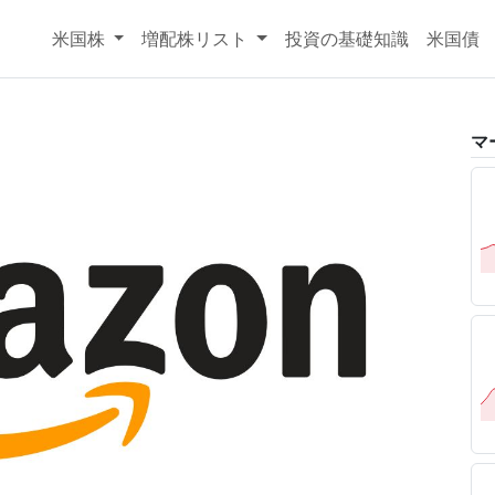
米国株
増配株リスト
投資の基礎知識
米国債
マ