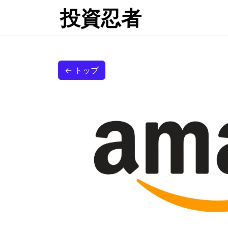
投資忍者
← トップ