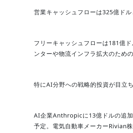
営業キャッシュフローは325億ド
フリーキャッシュフローは181億
ンターや物流インフラ拡大のため
特にAI分野への戦略的投資が目立
AI企業Anthropicに13億ドル
予定。電気自動車メーカーRivian