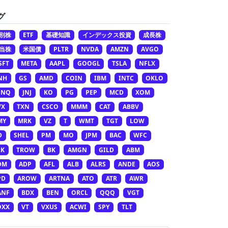
グ
別株
ETF
基礎知識
インデックス投資
成長株
当株
米国債
PLTR
NVDA
AMZN
AVGO
SFT
META
AAPL
GOOGL
TSLA
NFLX
NH
GS
AMD
COIN
IBM
INTC
OKLO
ONQ
JNJ
KO
PG
PEP
MCD
XOM
VX
TXN
CSCO
MMM
CAT
ABBV
MY
MRK
VZ
T
WMT
TGT
LOW
D
SHEL
PM
MO
JPM
BAC
WFC
LK
TROW
BK
AMGN
GILD
ABM
DM
ADP
AFL
ALB
ALRS
ANDE
AOS
PD
AROW
ARTNA
ATO
ATR
AWR
ANF
BDX
BEN
ORCL
QQQ
VGT
OXX
VT
VXUS
ACWI
SPY
TLT