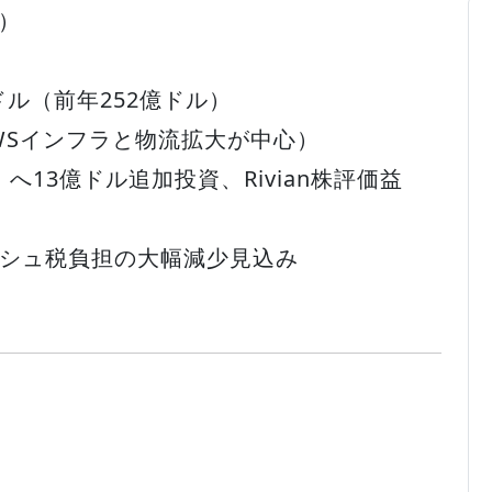
％）
）
ドル（前年252億ドル）
AWSインフラと物流拡大が中心）
企業）へ13億ドル追加投資、Rivian株評価益
シュ税負担の大幅減少見込み