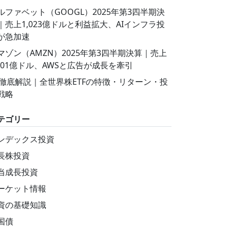
ルファベット（GOOGL）2025年第3四半期決
｜売上1,023億ドルと利益拡大、AIインフラ投
が急加速
マゾン（AMZN）2025年第3四半期決算｜売上
,801億ドル、AWSと広告が成長を牽引
T徹底解説｜全世界株ETFの特徴・リターン・投
戦略
テゴリー
ンデックス投資
長株投資
当成長投資
ーケット情報
資の基礎知識
国債