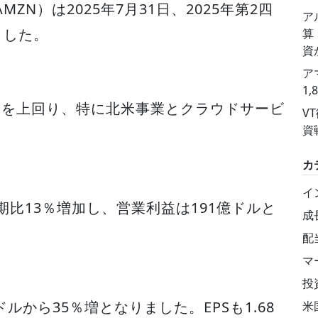
Q: AMZN）は2025年7月31日、2025年第2四
ア
ました。
算
資
ア
1
期を上回り、特に北米事業とクラウドサービ
V
資
カ
イ
期比13％増加し、営業利益は191億ドルと
成
配
マ
投
ドルから35％増となりました。EPSも1.68
米