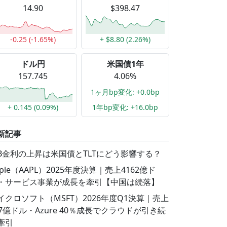
14.90
$398.47
-0.25 (-1.65%)
+ $8.80 (2.26%)
ドル円
米国債1年
157.745
4.06%
1ヶ月bp変化: +0.0bp
+ 0.145 (0.09%)
1年bp変化: +16.0bp
新記事
GB金利の上昇は米国債とTLTにどう影響する？
pple（AAPL）2025年度決算｜売上4162億ド
・サービス事業が成長を牽引【中国は続落】
イクロソフト（MSFT）2026年度Q1決算｜売上
77億ドル・Azure 40％成長でクラウドが引き続
牽引