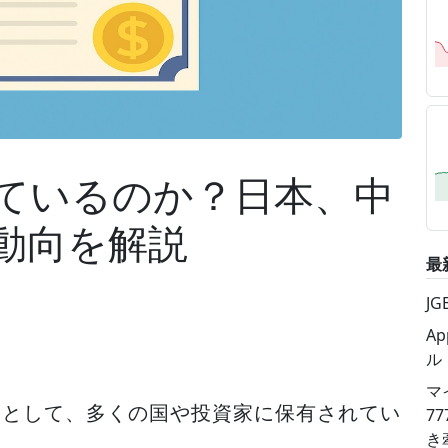
ているのか？日本、中
動向を解説
最
J
A
ル
マ
」として、多くの国や投資家に保有されてい
7
き