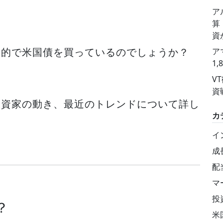
ア
算
資
目的で米国債を買っているのでしょうか？
ア
1
V
資
投資家の動き、最近のトレンドについて詳し
カ
イ
成
配
マ
投
？
米