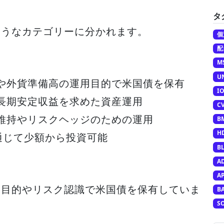
タ
ようなカテゴリーに分かれます。
個
配
M
U
や外貨準備高の運用目的で米国債を保有
I
長期安定収益を求めた資産運用
C
維持やリスクヘッジのための運用
B
H
通じて少額から投資可能
B
A
A
る目的やリスク認識で米国債を保有していま
B
S