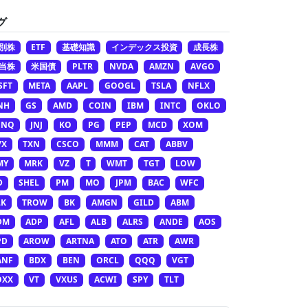
グ
別株
ETF
基礎知識
インデックス投資
成長株
当株
米国債
PLTR
NVDA
AMZN
AVGO
SFT
META
AAPL
GOOGL
TSLA
NFLX
NH
GS
AMD
COIN
IBM
INTC
OKLO
ONQ
JNJ
KO
PG
PEP
MCD
XOM
VX
TXN
CSCO
MMM
CAT
ABBV
MY
MRK
VZ
T
WMT
TGT
LOW
D
SHEL
PM
MO
JPM
BAC
WFC
LK
TROW
BK
AMGN
GILD
ABM
DM
ADP
AFL
ALB
ALRS
ANDE
AOS
PD
AROW
ARTNA
ATO
ATR
AWR
ANF
BDX
BEN
ORCL
QQQ
VGT
OXX
VT
VXUS
ACWI
SPY
TLT