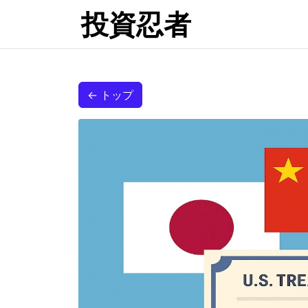
投資忍者
← トップ