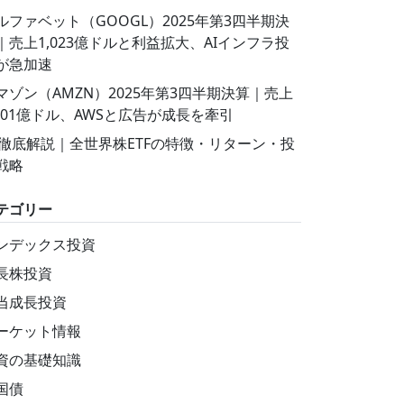
ルファベット（GOOGL）2025年第3四半期決
｜売上1,023億ドルと利益拡大、AIインフラ投
が急加速
マゾン（AMZN）2025年第3四半期決算｜売上
,801億ドル、AWSと広告が成長を牽引
T徹底解説｜全世界株ETFの特徴・リターン・投
戦略
テゴリー
ンデックス投資
長株投資
当成長投資
ーケット情報
資の基礎知識
国債