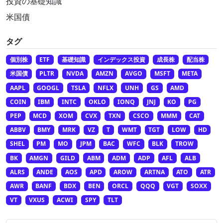
投資の基礎知識
米国債
タグ
個別株
ETF
基礎知識
インデックス投資
成長株
配当株
米国債
PLTR
NVDA
AMZN
AVGO
MSFT
META
AAPL
GOOGL
TSLA
NFLX
UNH
GS
AMD
COIN
IBM
INTC
OKLO
IONQ
JNJ
KO
PG
PEP
MCD
XOM
CVX
TXN
CSCO
MMM
CAT
ABBV
BMY
MRK
VZ
T
WMT
TGT
LOW
HD
SHEL
PM
MO
JPM
BAC
WFC
BLK
TROW
BK
AMGN
GILD
ABM
ADM
ADP
AFL
ALB
ALRS
ANDE
AOS
APD
AROW
ARTNA
ATO
ATR
AWR
BANF
BDX
BEN
ORCL
QQQ
VGT
SOXX
VT
VXUS
ACWI
SPY
TLT