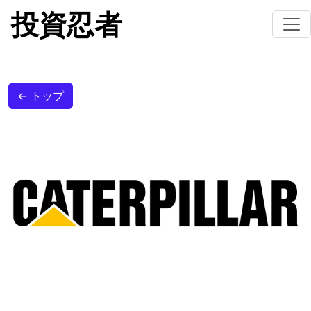
投資忍者
← トップ