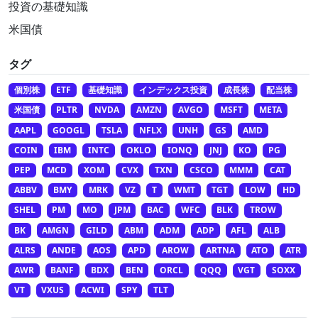
投資の基礎知識
米国債
タグ
個別株
ETF
基礎知識
インデックス投資
成長株
配当株
米国債
PLTR
NVDA
AMZN
AVGO
MSFT
META
AAPL
GOOGL
TSLA
NFLX
UNH
GS
AMD
COIN
IBM
INTC
OKLO
IONQ
JNJ
KO
PG
PEP
MCD
XOM
CVX
TXN
CSCO
MMM
CAT
ABBV
BMY
MRK
VZ
T
WMT
TGT
LOW
HD
SHEL
PM
MO
JPM
BAC
WFC
BLK
TROW
BK
AMGN
GILD
ABM
ADM
ADP
AFL
ALB
ALRS
ANDE
AOS
APD
AROW
ARTNA
ATO
ATR
AWR
BANF
BDX
BEN
ORCL
QQQ
VGT
SOXX
VT
VXUS
ACWI
SPY
TLT