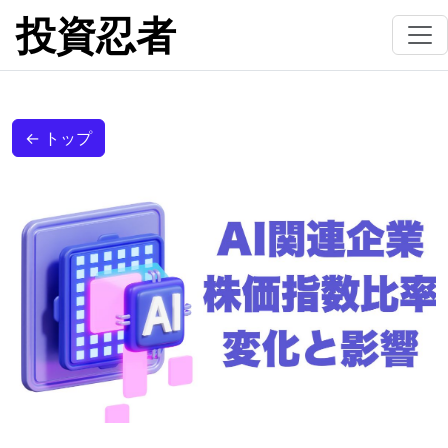
投資忍者
← トップ