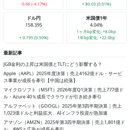
-0.66 (-4.17%)
+ $0.03 (0.01%)
ドル円
米国債1年
158.395
4.04%
1ヶ月bp変化: +8.0bp
+ 0.795 (0.50%)
1年bp変化: +22.0bp
最新記事
JGB金利の上昇は米国債とTLTにどう影響する？
Apple（AAPL）2025年度決算｜売上4162億ドル・サービ
ス事業が成長を牽引【中国は続落】
マイクロソフト（MSFT）2026年度Q1決算｜売上777億ド
ル・Azure 40％成長でクラウドが引き続き牽引
アルファベット（GOOGL）2025年第3四半期決算｜売上
1,023億ドルと利益拡大、AIインフラ投資が急加速
アマゾン（AMZN）2025年第3四半期決算｜売上1,801億ド
ル、AWSと広告が成長を牽引