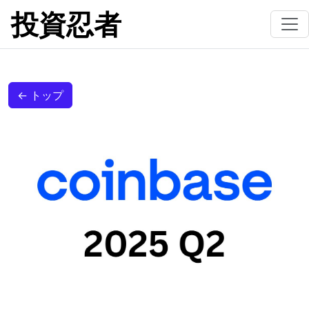
投資忍者
← トップ