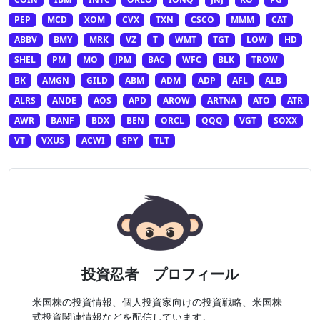
PEP
MCD
XOM
CVX
TXN
CSCO
MMM
CAT
ABBV
BMY
MRK
VZ
T
WMT
TGT
LOW
HD
SHEL
PM
MO
JPM
BAC
WFC
BLK
TROW
BK
AMGN
GILD
ABM
ADM
ADP
AFL
ALB
ALRS
ANDE
AOS
APD
AROW
ARTNA
ATO
ATR
AWR
BANF
BDX
BEN
ORCL
QQQ
VGT
SOXX
VT
VXUS
ACWI
SPY
TLT
投資忍者 プロフィール
米国株の投資情報、個人投資家向けの投資戦略、米国株
式投資関連情報などを配信しています。