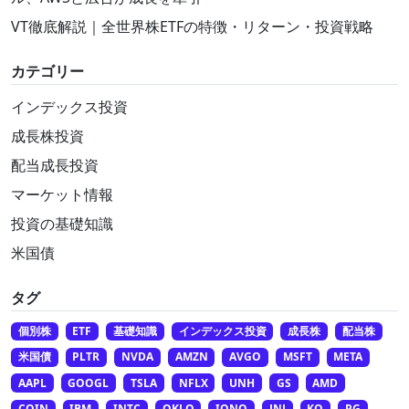
VT徹底解説｜全世界株ETFの特徴・リターン・投資戦略
カテゴリー
インデックス投資
成長株投資
配当成長投資
マーケット情報
投資の基礎知識
米国債
タグ
個別株
ETF
基礎知識
インデックス投資
成長株
配当株
米国債
PLTR
NVDA
AMZN
AVGO
MSFT
META
AAPL
GOOGL
TSLA
NFLX
UNH
GS
AMD
COIN
IBM
INTC
OKLO
IONQ
JNJ
KO
PG