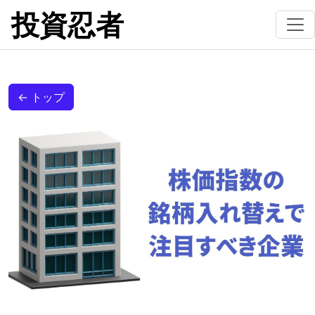
投資忍者
← トップ