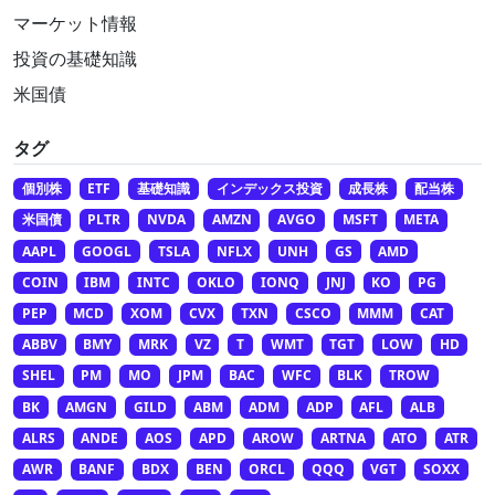
マーケット情報
投資の基礎知識
米国債
タグ
個別株
ETF
基礎知識
インデックス投資
成長株
配当株
米国債
PLTR
NVDA
AMZN
AVGO
MSFT
META
AAPL
GOOGL
TSLA
NFLX
UNH
GS
AMD
COIN
IBM
INTC
OKLO
IONQ
JNJ
KO
PG
PEP
MCD
XOM
CVX
TXN
CSCO
MMM
CAT
ABBV
BMY
MRK
VZ
T
WMT
TGT
LOW
HD
SHEL
PM
MO
JPM
BAC
WFC
BLK
TROW
BK
AMGN
GILD
ABM
ADM
ADP
AFL
ALB
ALRS
ANDE
AOS
APD
AROW
ARTNA
ATO
ATR
AWR
BANF
BDX
BEN
ORCL
QQQ
VGT
SOXX