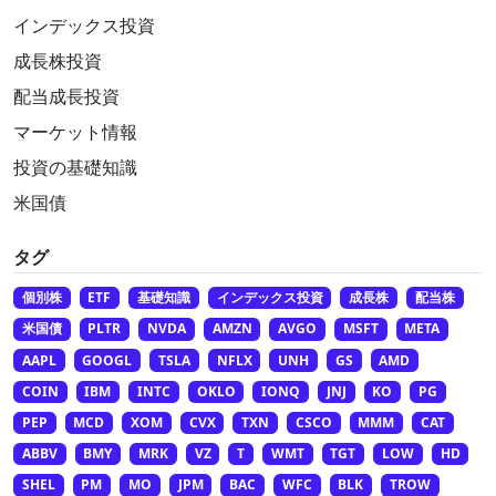
インデックス投資
成長株投資
配当成長投資
マーケット情報
投資の基礎知識
米国債
タグ
個別株
ETF
基礎知識
インデックス投資
成長株
配当株
米国債
PLTR
NVDA
AMZN
AVGO
MSFT
META
AAPL
GOOGL
TSLA
NFLX
UNH
GS
AMD
COIN
IBM
INTC
OKLO
IONQ
JNJ
KO
PG
PEP
MCD
XOM
CVX
TXN
CSCO
MMM
CAT
ABBV
BMY
MRK
VZ
T
WMT
TGT
LOW
HD
SHEL
PM
MO
JPM
BAC
WFC
BLK
TROW