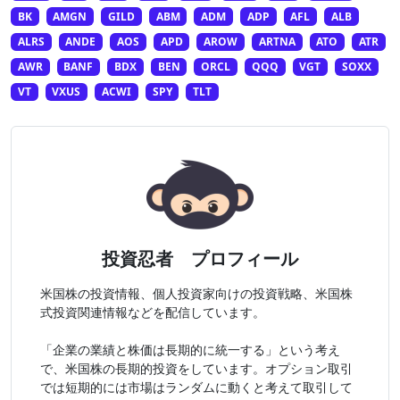
BK
AMGN
GILD
ABM
ADM
ADP
AFL
ALB
ALRS
ANDE
AOS
APD
AROW
ARTNA
ATO
ATR
AWR
BANF
BDX
BEN
ORCL
QQQ
VGT
SOXX
VT
VXUS
ACWI
SPY
TLT
投資忍者 プロフィール
米国株の投資情報、個人投資家向けの投資戦略、米国株
式投資関連情報などを配信しています。
「企業の業績と株価は長期的に統一する」という考え
で、米国株の長期的投資をしています。オプション取引
では短期的には市場はランダムに動くと考えて取引して