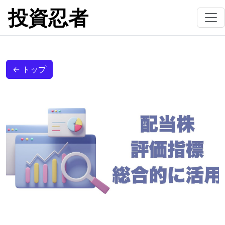
投資忍者
← トップ