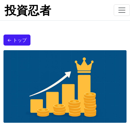
投資忍者
← トップ