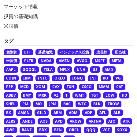
マーケット情報
投資の基礎知識
米国債
タグ
個別株
ETF
基礎知識
インデックス投資
成長株
配当株
米国債
PLTR
NVDA
AMZN
AVGO
MSFT
META
AAPL
GOOGL
TSLA
NFLX
UNH
GS
AMD
COIN
IBM
INTC
OKLO
IONQ
JNJ
KO
PG
PEP
MCD
XOM
CVX
TXN
CSCO
MMM
CAT
ABBV
BMY
MRK
VZ
T
WMT
TGT
LOW
HD
SHEL
PM
MO
JPM
BAC
WFC
BLK
TROW
BK
AMGN
GILD
ABM
ADM
ADP
AFL
ALB
ALRS
ANDE
AOS
APD
AROW
ARTNA
ATO
ATR
AWR
BANF
BDX
BEN
ORCL
QQQ
VGT
SOXX