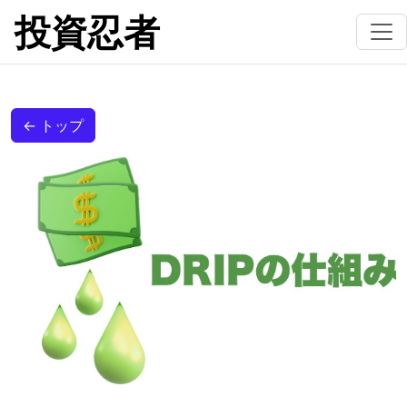
投資忍者
← トップ