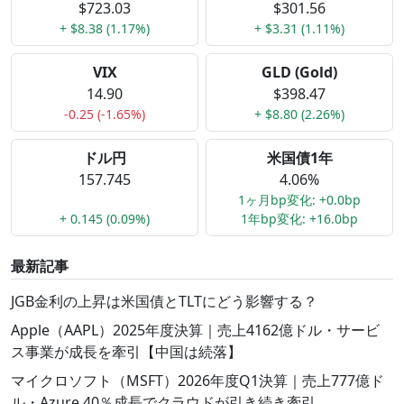
$723.03
$301.56
+ $8.38 (1.17%)
+ $3.31 (1.11%)
VIX
GLD (Gold)
14.90
$398.47
-0.25 (-1.65%)
+ $8.80 (2.26%)
ドル円
米国債1年
157.745
4.06%
1ヶ月bp変化: +0.0bp
+ 0.145 (0.09%)
1年bp変化: +16.0bp
最新記事
JGB金利の上昇は米国債とTLTにどう影響する？
Apple（AAPL）2025年度決算｜売上4162億ドル・サービ
ス事業が成長を牽引【中国は続落】
マイクロソフト（MSFT）2026年度Q1決算｜売上777億ド
ル・Azure 40％成長でクラウドが引き続き牽引