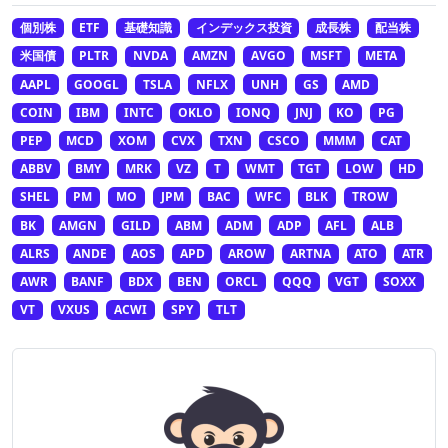
個別株
ETF
基礎知識
インデックス投資
成長株
配当株
米国債
PLTR
NVDA
AMZN
AVGO
MSFT
META
AAPL
GOOGL
TSLA
NFLX
UNH
GS
AMD
COIN
IBM
INTC
OKLO
IONQ
JNJ
KO
PG
PEP
MCD
XOM
CVX
TXN
CSCO
MMM
CAT
ABBV
BMY
MRK
VZ
T
WMT
TGT
LOW
HD
SHEL
PM
MO
JPM
BAC
WFC
BLK
TROW
BK
AMGN
GILD
ABM
ADM
ADP
AFL
ALB
ALRS
ANDE
AOS
APD
AROW
ARTNA
ATO
ATR
AWR
BANF
BDX
BEN
ORCL
QQQ
VGT
SOXX
VT
VXUS
ACWI
SPY
TLT