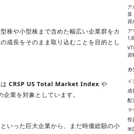
ア
算
資
中型株や小型株まで含めた幅広い企業群をカ
ア
1
済の成長をそのまま取り込むことを目的とし
V
資
カ
イ
には
CRSP US Total Market Index
や
成
の企業を対象としています。
配
マ
投
トといった巨大企業から、まだ時価総額の小
米