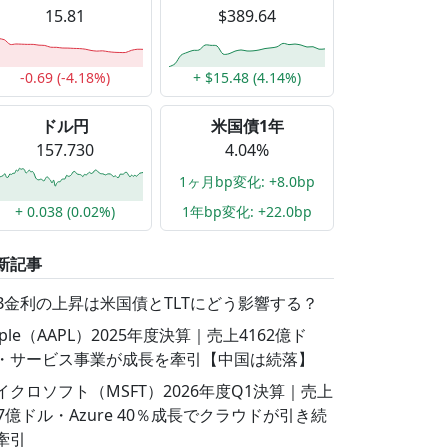
15.81
$389.64
-0.69 (-4.18%)
+ $15.48 (4.14%)
ドル円
米国債1年
157.730
4.04%
1ヶ月bp変化: +8.0bp
+ 0.038 (0.02%)
1年bp変化: +22.0bp
新記事
GB金利の上昇は米国債とTLTにどう影響する？
pple（AAPL）2025年度決算｜売上4162億ド
・サービス事業が成長を牽引【中国は続落】
イクロソフト（MSFT）2026年度Q1決算｜売上
77億ドル・Azure 40％成長でクラウドが引き続
牽引