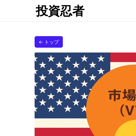
投資忍者
← トップ