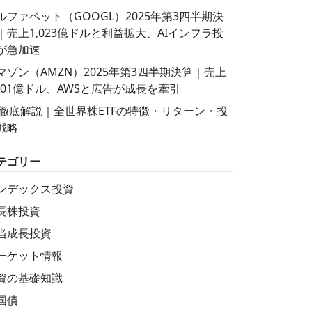
ルファベット（GOOGL）2025年第3四半期決
｜売上1,023億ドルと利益拡大、AIインフラ投
が急加速
マゾン（AMZN）2025年第3四半期決算｜売上
,801億ドル、AWSと広告が成長を牽引
T徹底解説｜全世界株ETFの特徴・リターン・投
戦略
テゴリー
ンデックス投資
長株投資
当成長投資
ーケット情報
資の基礎知識
国債