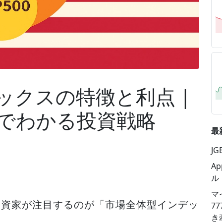
ックスの特徴と利点｜
比較でわかる投資戦略
最
J
A
ル
マ
投資家が注目するのが「市場全体型インデッ
7
き