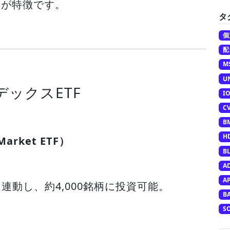
のが特徴です。
タ
個
配
M
U
ックスETF
I
C
B
H
 Market ETF）
B
A
A
Indexに連動し、約4,000銘柄に投資可能。
B
S