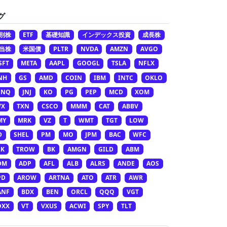
グ
別株
ETF
基礎知識
インデックス投資
成長株
当株
米国債
PLTR
NVDA
AMZN
AVGO
SFT
META
AAPL
GOOGL
TSLA
NFLX
NH
GS
AMD
COIN
IBM
INTC
OKLO
ONQ
JNJ
KO
PG
PEP
MCD
XOM
VX
TXN
CSCO
MMM
CAT
ABBV
MY
MRK
VZ
T
WMT
TGT
LOW
D
SHEL
PM
MO
JPM
BAC
WFC
LK
TROW
BK
AMGN
GILD
ABM
DM
ADP
AFL
ALB
ALRS
ANDE
AOS
PD
AROW
ARTNA
ATO
ATR
AWR
ANF
BDX
BEN
ORCL
QQQ
VGT
OXX
VT
VXUS
ACWI
SPY
TLT