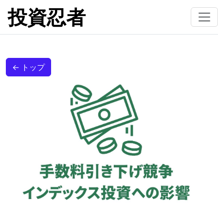
投資忍者
← トップ