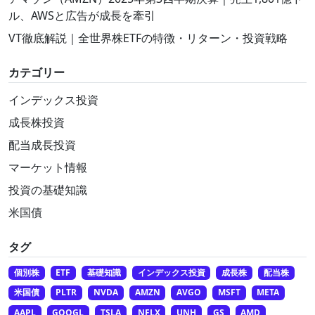
ル、AWSと広告が成長を牽引
VT徹底解説｜全世界株ETFの特徴・リターン・投資戦略
カテゴリー
インデックス投資
成長株投資
配当成長投資
マーケット情報
投資の基礎知識
米国債
タグ
個別株
ETF
基礎知識
インデックス投資
成長株
配当株
米国債
PLTR
NVDA
AMZN
AVGO
MSFT
META
AAPL
GOOGL
TSLA
NFLX
UNH
GS
AMD