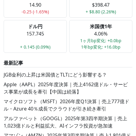
14.90
$398.47
-0.25 (-1.65%)
+ $8.80 (2.26%)
ドル円
米国債1年
157.745
4.06%
1ヶ月bp変化: +0.0bp
+ 0.145 (0.09%)
1年bp変化: +16.0bp
最新記事
JGB金利の上昇は米国債とTLTにどう影響する？
Apple（AAPL）2025年度決算｜売上4162億ドル・サービ
ス事業が成長を牽引【中国は続落】
マイクロソフト（MSFT）2026年度Q1決算｜売上777億ド
ル・Azure 40％成長でクラウドが引き続き牽引
アルファベット（GOOGL）2025年第3四半期決算｜売上
1,023億ドルと利益拡大、AIインフラ投資が急加速
アマゾン（AMZN）2025年第3四半期決算｜売上1,801億ド