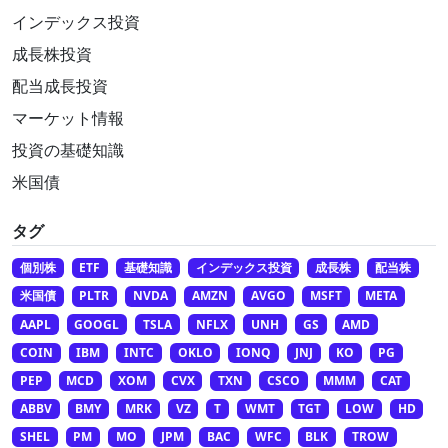
インデックス投資
成長株投資
配当成長投資
マーケット情報
投資の基礎知識
米国債
タグ
個別株
ETF
基礎知識
インデックス投資
成長株
配当株
米国債
PLTR
NVDA
AMZN
AVGO
MSFT
META
AAPL
GOOGL
TSLA
NFLX
UNH
GS
AMD
COIN
IBM
INTC
OKLO
IONQ
JNJ
KO
PG
PEP
MCD
XOM
CVX
TXN
CSCO
MMM
CAT
ABBV
BMY
MRK
VZ
T
WMT
TGT
LOW
HD
SHEL
PM
MO
JPM
BAC
WFC
BLK
TROW