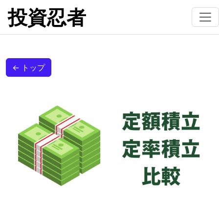
投資忍者
← トップ