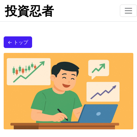
投資忍者
← トップ