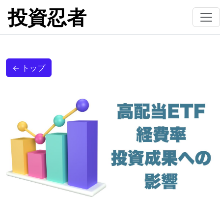
投資忍者
← トップ