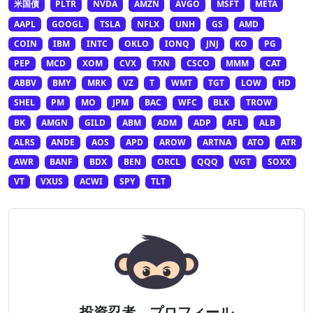
米国債
PLTR
NVDA
AMZN
AVGO
MSFT
META
AAPL
GOOGL
TSLA
NFLX
UNH
GS
AMD
COIN
IBM
INTC
OKLO
IONQ
JNJ
KO
PG
PEP
MCD
XOM
CVX
TXN
CSCO
MMM
CAT
ABBV
BMY
MRK
VZ
T
WMT
TGT
LOW
HD
SHEL
PM
MO
JPM
BAC
WFC
BLK
TROW
BK
AMGN
GILD
ABM
ADM
ADP
AFL
ALB
ALRS
ANDE
AOS
APD
AROW
ARTNA
ATO
ATR
AWR
BANF
BDX
BEN
ORCL
QQQ
VGT
SOXX
VT
VXUS
ACWI
SPY
TLT
投資忍者 プロフィール