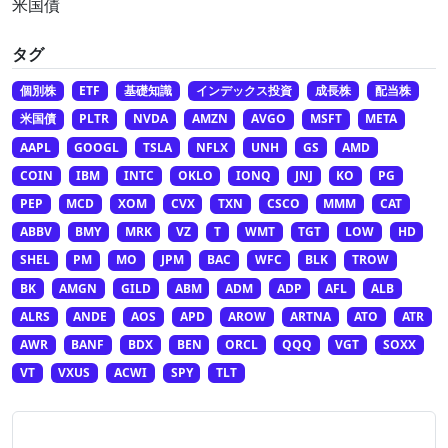
米国債
タグ
個別株
ETF
基礎知識
インデックス投資
成長株
配当株
米国債
PLTR
NVDA
AMZN
AVGO
MSFT
META
AAPL
GOOGL
TSLA
NFLX
UNH
GS
AMD
COIN
IBM
INTC
OKLO
IONQ
JNJ
KO
PG
PEP
MCD
XOM
CVX
TXN
CSCO
MMM
CAT
ABBV
BMY
MRK
VZ
T
WMT
TGT
LOW
HD
SHEL
PM
MO
JPM
BAC
WFC
BLK
TROW
BK
AMGN
GILD
ABM
ADM
ADP
AFL
ALB
ALRS
ANDE
AOS
APD
AROW
ARTNA
ATO
ATR
AWR
BANF
BDX
BEN
ORCL
QQQ
VGT
SOXX
VT
VXUS
ACWI
SPY
TLT