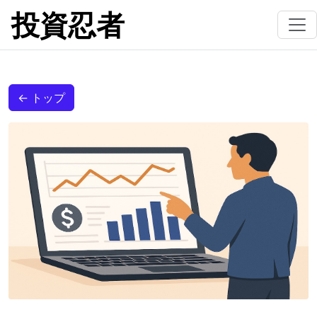
投資忍者
← トップ