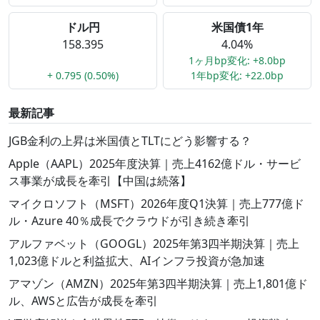
ドル円
米国債1年
158.395
4.04%
1ヶ月bp変化: +8.0bp
+ 0.795 (0.50%)
1年bp変化: +22.0bp
最新記事
JGB金利の上昇は米国債とTLTにどう影響する？
Apple（AAPL）2025年度決算｜売上4162億ドル・サービ
ス事業が成長を牽引【中国は続落】
マイクロソフト（MSFT）2026年度Q1決算｜売上777億ド
ル・Azure 40％成長でクラウドが引き続き牽引
アルファベット（GOOGL）2025年第3四半期決算｜売上
1,023億ドルと利益拡大、AIインフラ投資が急加速
アマゾン（AMZN）2025年第3四半期決算｜売上1,801億ド
ル、AWSと広告が成長を牽引