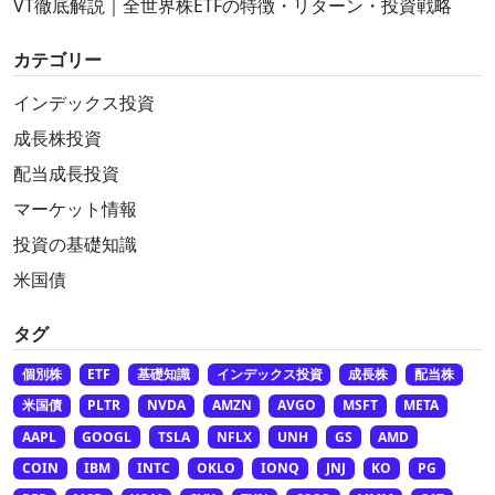
VT徹底解説｜全世界株ETFの特徴・リターン・投資戦略
カテゴリー
インデックス投資
成長株投資
配当成長投資
マーケット情報
投資の基礎知識
米国債
タグ
個別株
ETF
基礎知識
インデックス投資
成長株
配当株
米国債
PLTR
NVDA
AMZN
AVGO
MSFT
META
AAPL
GOOGL
TSLA
NFLX
UNH
GS
AMD
COIN
IBM
INTC
OKLO
IONQ
JNJ
KO
PG