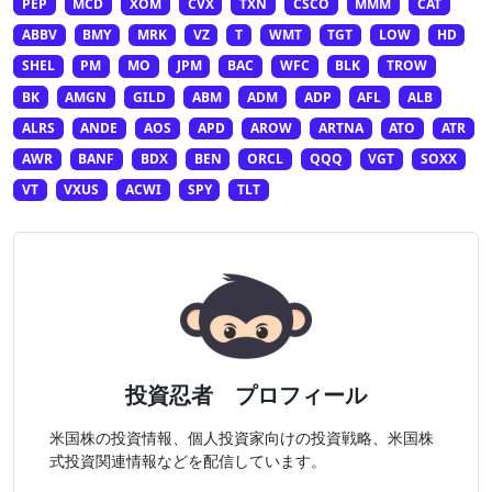
PEP
MCD
XOM
CVX
TXN
CSCO
MMM
CAT
ABBV
BMY
MRK
VZ
T
WMT
TGT
LOW
HD
SHEL
PM
MO
JPM
BAC
WFC
BLK
TROW
BK
AMGN
GILD
ABM
ADM
ADP
AFL
ALB
ALRS
ANDE
AOS
APD
AROW
ARTNA
ATO
ATR
AWR
BANF
BDX
BEN
ORCL
QQQ
VGT
SOXX
VT
VXUS
ACWI
SPY
TLT
投資忍者 プロフィール
米国株の投資情報、個人投資家向けの投資戦略、米国株
式投資関連情報などを配信しています。