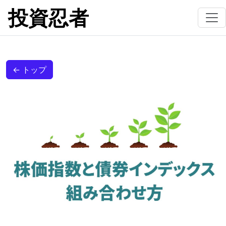
投資忍者
← トップ