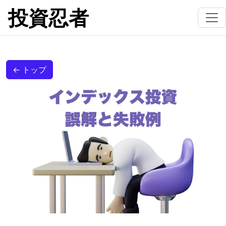
投資忍者
← トップ