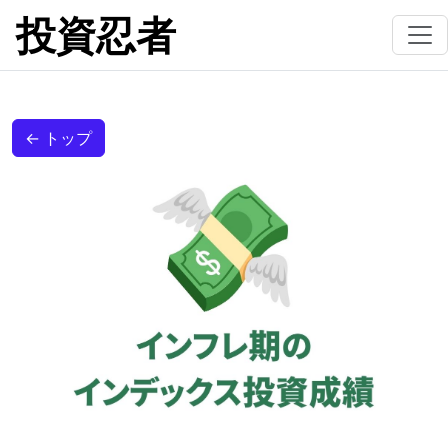
投資忍者
← トップ