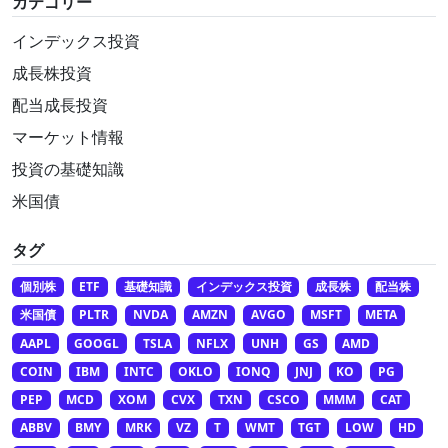
カテゴリー
インデックス投資
成長株投資
配当成長投資
マーケット情報
投資の基礎知識
米国債
タグ
個別株
ETF
基礎知識
インデックス投資
成長株
配当株
米国債
PLTR
NVDA
AMZN
AVGO
MSFT
META
AAPL
GOOGL
TSLA
NFLX
UNH
GS
AMD
COIN
IBM
INTC
OKLO
IONQ
JNJ
KO
PG
PEP
MCD
XOM
CVX
TXN
CSCO
MMM
CAT
ABBV
BMY
MRK
VZ
T
WMT
TGT
LOW
HD