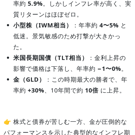
率約
5.9%
。しかしインフレ率が高く、実
質リターンはほぼゼロ。
小型株（IWM相当）
：年率約
4〜5%
と
低迷。景気敏感のため打撃が大きかっ
た。
米国長期国債（TLT相当）
：金利上昇の
影響で価格は下落し、年率約
−1〜0%
。
金（GLD）
：この時期最大の勝者で、年
率約
+30%
、10年間で約
10倍
に上昇。
👉 株式と債券が苦しむ一方、金が圧倒的な
パフォーマンスを示した典型的なインフレ期