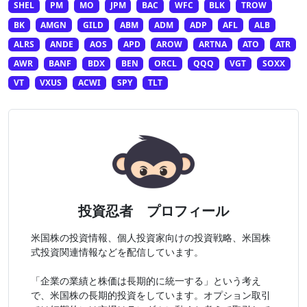
SHEL
PM
MO
JPM
BAC
WFC
BLK
TROW
BK
AMGN
GILD
ABM
ADM
ADP
AFL
ALB
ALRS
ANDE
AOS
APD
AROW
ARTNA
ATO
ATR
AWR
BANF
BDX
BEN
ORCL
QQQ
VGT
SOXX
VT
VXUS
ACWI
SPY
TLT
投資忍者 プロフィール
米国株の投資情報、個人投資家向けの投資戦略、米国株
式投資関連情報などを配信しています。
「企業の業績と株価は長期的に統一する」という考え
で、米国株の長期的投資をしています。オプション取引