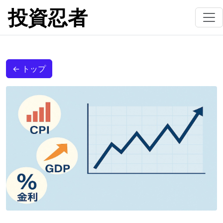
投資忍者
← トップ