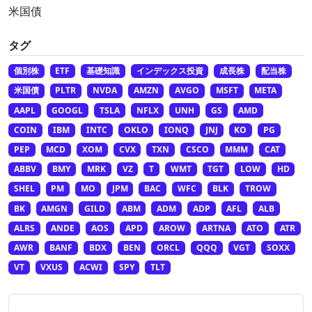
米国債
タグ
個別株
ETF
基礎知識
インデックス投資
成長株
配当株
米国債
PLTR
NVDA
AMZN
AVGO
MSFT
META
AAPL
GOOGL
TSLA
NFLX
UNH
GS
AMD
COIN
IBM
INTC
OKLO
IONQ
JNJ
KO
PG
PEP
MCD
XOM
CVX
TXN
CSCO
MMM
CAT
ABBV
BMY
MRK
VZ
T
WMT
TGT
LOW
HD
SHEL
PM
MO
JPM
BAC
WFC
BLK
TROW
BK
AMGN
GILD
ABM
ADM
ADP
AFL
ALB
ALRS
ANDE
AOS
APD
AROW
ARTNA
ATO
ATR
AWR
BANF
BDX
BEN
ORCL
QQQ
VGT
SOXX
VT
VXUS
ACWI
SPY
TLT