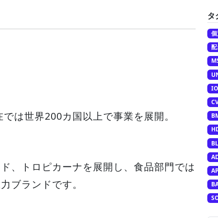
タ
個
配
M
U
I
C
在では世界200カ国以上で事業を展開。
B
H
B
A
ード、トロピカーナを展開し、食品部門では
A
主力ブランドです。
B
S