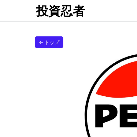
投資忍者
← トップ