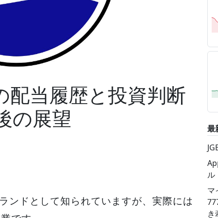
）の配当履歴と投資判断
後の展望
最
J
A
ル
マ
ブランドとして知られていますが、実際には
7
き