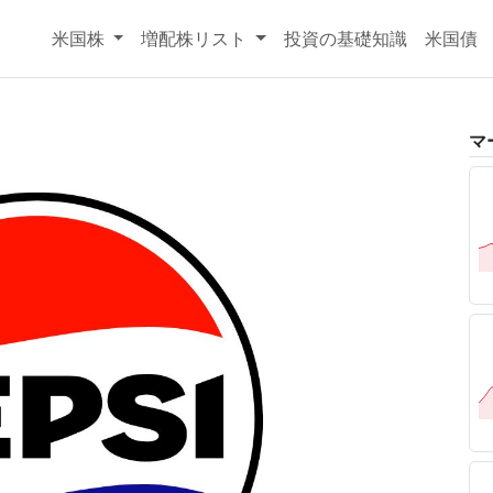
米国株
増配株リスト
投資の基礎知識
米国債
マ