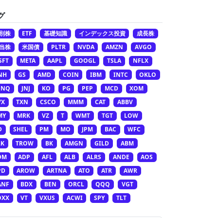
グ
別株
ETF
基礎知識
インデックス投資
成長株
当株
米国債
PLTR
NVDA
AMZN
AVGO
SFT
META
AAPL
GOOGL
TSLA
NFLX
NH
GS
AMD
COIN
IBM
INTC
OKLO
ONQ
JNJ
KO
PG
PEP
MCD
XOM
VX
TXN
CSCO
MMM
CAT
ABBV
MY
MRK
VZ
T
WMT
TGT
LOW
D
SHEL
PM
MO
JPM
BAC
WFC
LK
TROW
BK
AMGN
GILD
ABM
DM
ADP
AFL
ALB
ALRS
ANDE
AOS
PD
AROW
ARTNA
ATO
ATR
AWR
ANF
BDX
BEN
ORCL
QQQ
VGT
OXX
VT
VXUS
ACWI
SPY
TLT