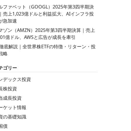
ルファベット（GOOGL）2025年第3四半期決
｜売上1,023億ドルと利益拡大、AIインフラ投
が急加速
マゾン（AMZN）2025年第3四半期決算｜売上
,801億ドル、AWSと広告が成長を牽引
T徹底解説｜全世界株ETFの特徴・リターン・投
戦略
テゴリー
ンデックス投資
長株投資
当成長投資
ーケット情報
資の基礎知識
国債