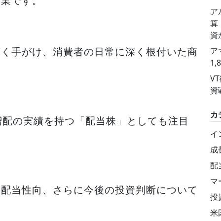
企業です。
ア
算
資
広く手がけ、消費者の日常に深く根付いた商
ア
1
V
資
カ
増配の実績を持つ「配当株」としても注目
イ
成
配
マ
の配当性向、さらに今後の投資判断について
投
米