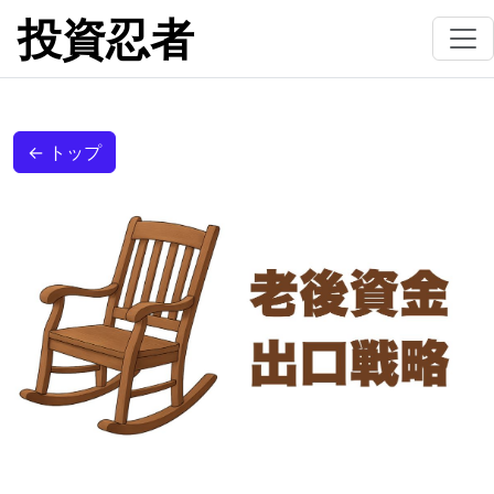
投資忍者
← トップ