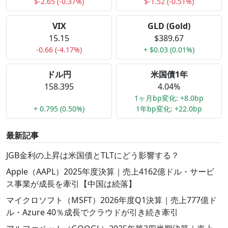
$-2.65 (-0.37%)
$-1.52 (-0.51%)
VIX
GLD (Gold)
15.15
$389.67
-0.66 (-4.17%)
+ $0.03 (0.01%)
ドル円
米国債1年
158.395
4.04%
1ヶ月bp変化: +8.0bp
+ 0.795 (0.50%)
1年bp変化: +22.0bp
最新記事
JGB金利の上昇は米国債とTLTにどう影響する？
Apple（AAPL）2025年度決算｜売上4162億ドル・サービ
ス事業が成長を牽引【中国は続落】
マイクロソフト（MSFT）2026年度Q1決算｜売上777億ド
ル・Azure 40％成長でクラウドが引き続き牽引