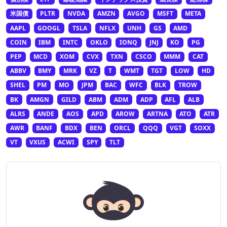
米国債
PLTR
NVDA
AMZN
AVGO
MSFT
META
AAPL
GOOGL
TSLA
NFLX
UNH
GS
AMD
COIN
IBM
INTC
OKLO
IONQ
JNJ
KO
PG
PEP
MCD
XOM
CVX
TXN
CSCO
MMM
CAT
ABBV
BMY
MRK
VZ
T
WMT
TGT
LOW
HD
SHEL
PM
MO
JPM
BAC
WFC
BLK
TROW
BK
AMGN
GILD
ABM
ADM
ADP
AFL
ALB
ALRS
ANDE
AOS
APD
AROW
ARTNA
ATO
ATR
AWR
BANF
BDX
BEN
ORCL
QQQ
VGT
SOXX
VT
VXUS
ACWI
SPY
TLT