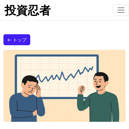
投資忍者
← トップ