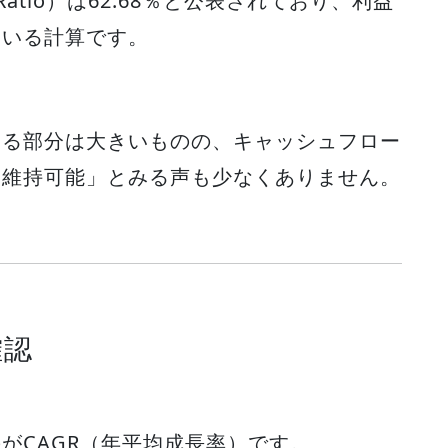
Ratio）は62.68％と公表されており、利益
ている計算です。
する部分は大きいものの、キャッシュフロー
は維持可能」とみる声も少なくありません。
確認
がCAGR（年平均成長率）です。