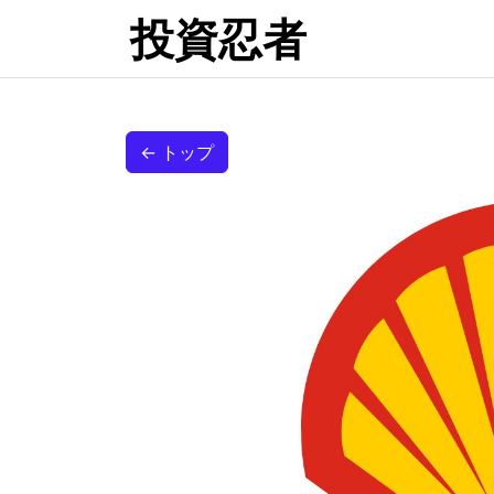
投資忍者
← トップ