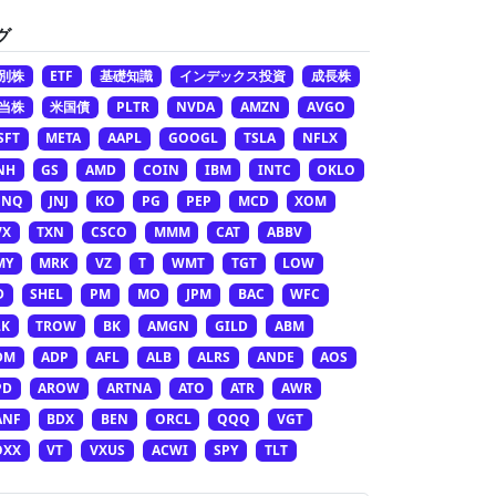
グ
別株
ETF
基礎知識
インデックス投資
成長株
当株
米国債
PLTR
NVDA
AMZN
AVGO
SFT
META
AAPL
GOOGL
TSLA
NFLX
NH
GS
AMD
COIN
IBM
INTC
OKLO
ONQ
JNJ
KO
PG
PEP
MCD
XOM
VX
TXN
CSCO
MMM
CAT
ABBV
MY
MRK
VZ
T
WMT
TGT
LOW
D
SHEL
PM
MO
JPM
BAC
WFC
LK
TROW
BK
AMGN
GILD
ABM
DM
ADP
AFL
ALB
ALRS
ANDE
AOS
PD
AROW
ARTNA
ATO
ATR
AWR
ANF
BDX
BEN
ORCL
QQQ
VGT
OXX
VT
VXUS
ACWI
SPY
TLT