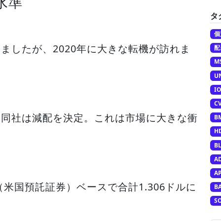
水準
タ
個
ましたが、2020年に大きな転機が訪れま
配
M
U
I
C
、同社は減配を決定。これは市場に大きな衝
B
H
B
A
A
（米国預託証券）ベースで合計1.306ドルに
B
S