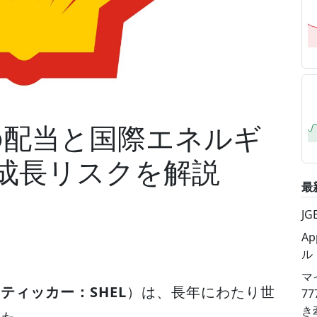
の配当と国際エネルギ
成長リスクを解説
最
J
A
ル
マ
lc, ティッカー：SHEL
）は、長年にわたり世
7
き