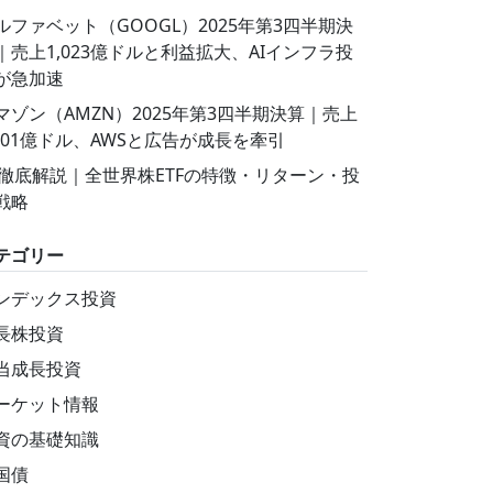
ルファベット（GOOGL）2025年第3四半期決
｜売上1,023億ドルと利益拡大、AIインフラ投
が急加速
マゾン（AMZN）2025年第3四半期決算｜売上
,801億ドル、AWSと広告が成長を牽引
T徹底解説｜全世界株ETFの特徴・リターン・投
戦略
テゴリー
ンデックス投資
長株投資
当成長投資
ーケット情報
資の基礎知識
国債