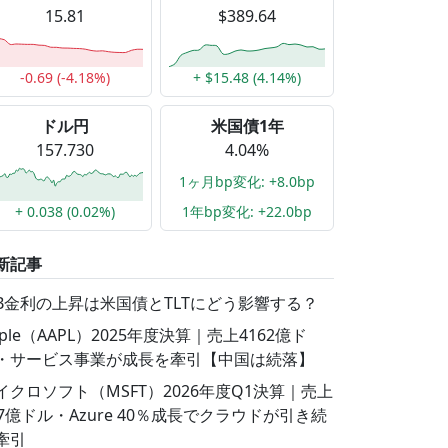
15.81
$389.64
-0.69 (-4.18%)
+ $15.48 (4.14%)
ドル円
米国債1年
157.730
4.04%
1ヶ月bp変化: +8.0bp
+ 0.038 (0.02%)
1年bp変化: +22.0bp
新記事
GB金利の上昇は米国債とTLTにどう影響する？
pple（AAPL）2025年度決算｜売上4162億ド
・サービス事業が成長を牽引【中国は続落】
イクロソフト（MSFT）2026年度Q1決算｜売上
77億ドル・Azure 40％成長でクラウドが引き続
牽引