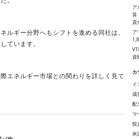
した。
ア
算
資
エネルギー分野へもシフトを進める同社は、
ア
1
たしています。
V
資
カ
国際エネルギー市場との関わりを詳しく見て
イ
成
配
マ
投
米