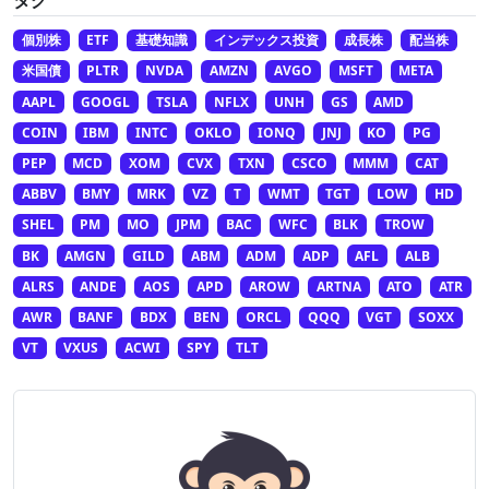
タグ
個別株
ETF
基礎知識
インデックス投資
成長株
配当株
米国債
PLTR
NVDA
AMZN
AVGO
MSFT
META
AAPL
GOOGL
TSLA
NFLX
UNH
GS
AMD
COIN
IBM
INTC
OKLO
IONQ
JNJ
KO
PG
PEP
MCD
XOM
CVX
TXN
CSCO
MMM
CAT
ABBV
BMY
MRK
VZ
T
WMT
TGT
LOW
HD
SHEL
PM
MO
JPM
BAC
WFC
BLK
TROW
BK
AMGN
GILD
ABM
ADM
ADP
AFL
ALB
ALRS
ANDE
AOS
APD
AROW
ARTNA
ATO
ATR
AWR
BANF
BDX
BEN
ORCL
QQQ
VGT
SOXX
VT
VXUS
ACWI
SPY
TLT