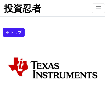
投資忍者
← トップ