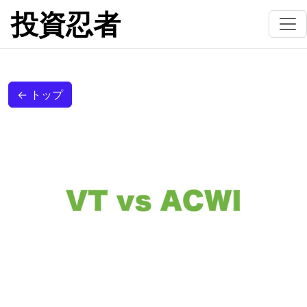
投資忍者
← トップ