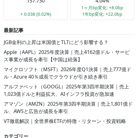
157.730
4.04%
1ヶ月bp変化: +8.0bp
+ 0.038 (0.02%)
1年bp変化: +22.0bp
最新記事
JGB金利の上昇は米国債とTLTにどう影響する？
Apple（AAPL）2025年度決算｜売上4162億ドル・サービ
ス事業が成長を牽引【中国は続落】
マイクロソフト（MSFT）2026年度Q1決算｜売上777億ド
ル・Azure 40％成長でクラウドが引き続き牽引
アルファベット（GOOGL）2025年第3四半期決算｜売上
1,023億ドルと利益拡大、AIインフラ投資が急加速
アマゾン（AMZN）2025年第3四半期決算｜売上1,801億ド
ル、AWSと広告が成長を牽引
VT徹底解説｜全世界株ETFの特徴・リターン・投資戦略
カテゴリー