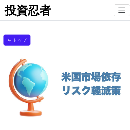
投資忍者
← トップ